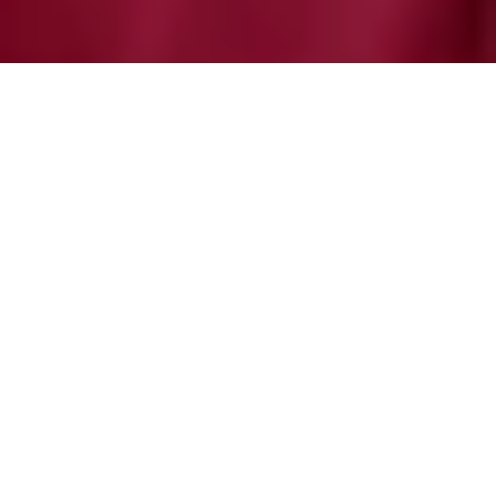
Johannes  Rothenberger
Geboren am 7. August 1980; verheiratet; ein Kind
Nach dem Zivildienst im Pflegedienst des 
Deutschen Roten Kreuzes in Offenburg habe ich 
Politik- und Rechtswissenschaften an der Albert-
Ludwigs-Universität in Freiburg studiert und die 